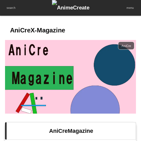
設定
search
menu
AniCreX-Magazine
AniCre
AniCreMagazine