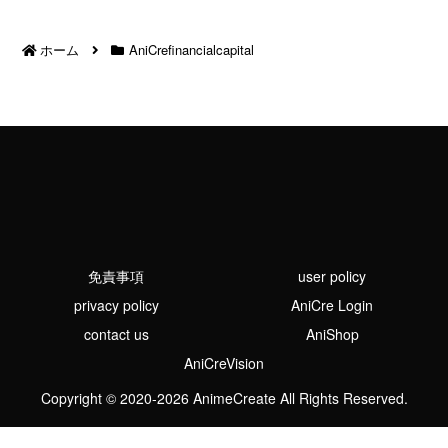
ホーム
AniCrefinancialcapital
免責事項
user policy
privacy policy
AniCre Login
contact us
AniShop
AniCreVision
Copyright © 2020-2026 AnimeCreate All Rights Reserved.