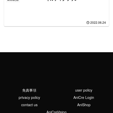
2022.06.24
免責事項
user policy
privacy policy
AniCre Login
contact us
AniShop
AniCreVision