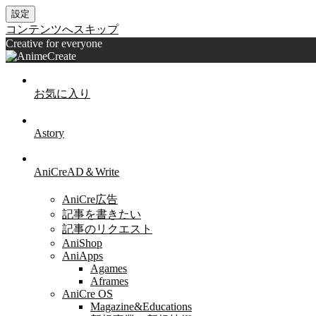
設定
コンテンツへスキップ
Creative for everyone
お気に入り
Astory
AniCreAD＆Write
AniCre広告
記事を書きたい
記事のリクエスト
AniShop
AniApps
Agames
Aframes
AniCre OS
Magazine&Educations