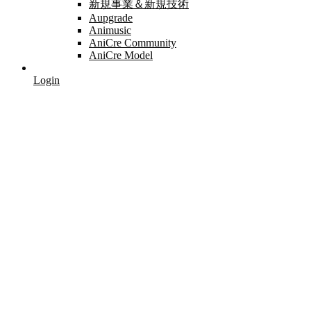
新規事業＆新規技術
Aupgrade
Animusic
AniCre Community
AniCre Model
Login