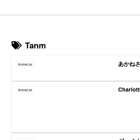
Tanm
あかね
AnimeList
Charl
AnimeList