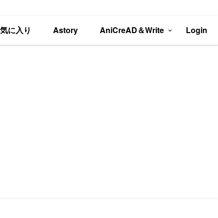
お気に入り
Astory
AniCreAD＆Write
Login