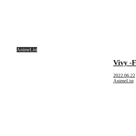
AnimeList
Vivy -F
2022.06.22
AnimeList