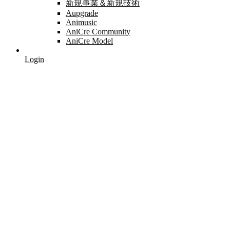
新規事業＆新規技術
Aupgrade
Animusic
AniCre Community
AniCre Model
Login