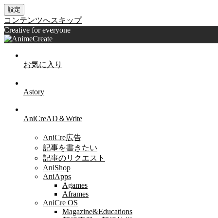
設定
コンテンツへスキップ
Creative for everyone
お気に入り
Astory
AniCreAD＆Write
AniCre広告
記事を書きたい
記事のリクエスト
AniShop
AniApps
Agames
Aframes
AniCre OS
Magazine&Educations