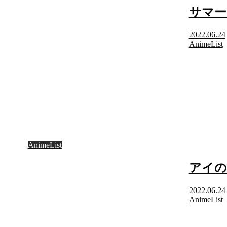
サマー
2022.06.24
AnimeList
AnimeList
アイの
2022.06.24
AnimeList