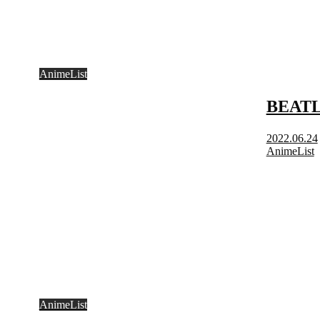
AnimeList
BEAT
2022.06.24
AnimeList
AnimeList