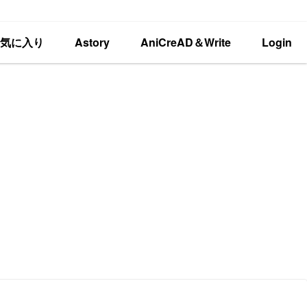
お気に入り
Astory
AniCreAD＆Write
Login