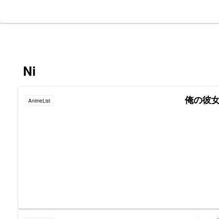
Ni
俺の彼
AnimeList