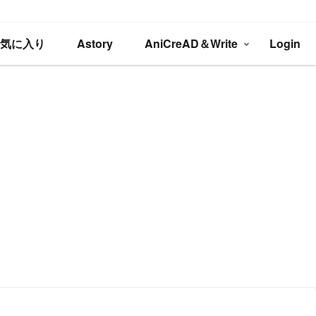
お気に入り
Astory
AniCreAD＆Write
Login