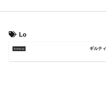
Lo
ギルテ
AnimeList