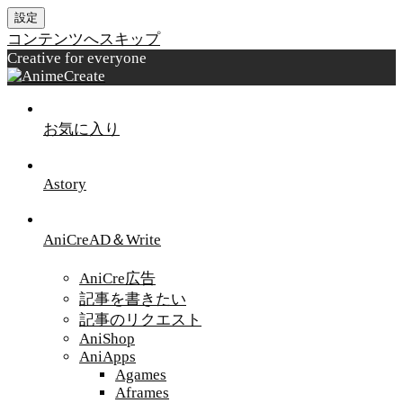
設定
コンテンツへスキップ
Creative for everyone
お気に入り
Astory
AniCreAD＆Write
AniCre広告
記事を書きたい
記事のリクエスト
AniShop
AniApps
Agames
Aframes