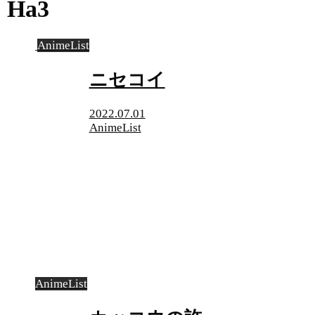
Ha3
AnimeList
ニセコイ
2022.07.01
AnimeList
AnimeList