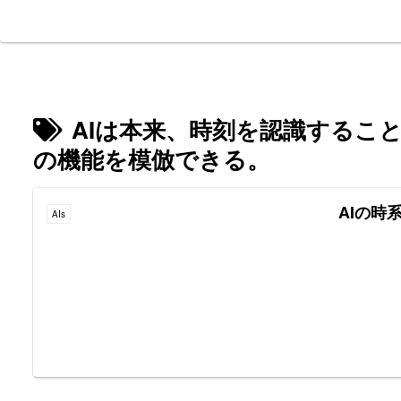
AIは本来、時刻を認識するこ
の機能を模倣できる。
AIの時
AIs