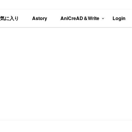
お気に入り
Astory
AniCreAD＆Write
Login