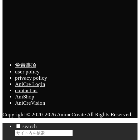
免責事項
user policy
privacy policy
AniCre Login
contact us
AniShop
AniCreVision
Copyright © 2020-2026 AnimeCreate All Rights Reserved.
search