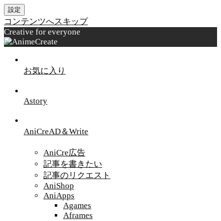
設定
コンテンツへスキップ
Creative for everyone
お気に入り
Astory
AniCreAD＆Write
AniCre広告
記事を書きたい
記事のリクエスト
AniShop
AniApps
Agames
Aframes