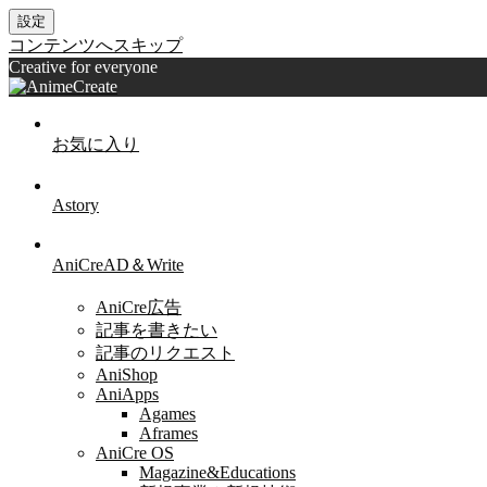
設定
コンテンツへスキップ
Creative for everyone
お気に入り
Astory
AniCreAD＆Write
AniCre広告
記事を書きたい
記事のリクエスト
AniShop
AniApps
Agames
Aframes
AniCre OS
Magazine&Educations