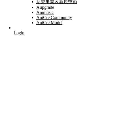
新規事業＆新規技術
Aupgrade
Animusic
AniCre Community
AniCre Model
Login