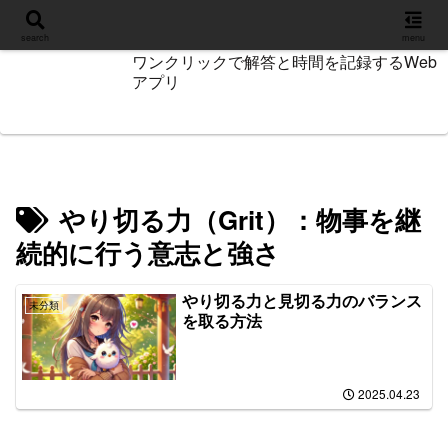
設定
search
menu
ワンクリックで解答と時間を記録するWeb
アプリ
やり切る力（Grit）：物事を継
続的に行う意志と強さ
やり切る力と見切る力のバランス
未分類
を取る方法
2025.04.23