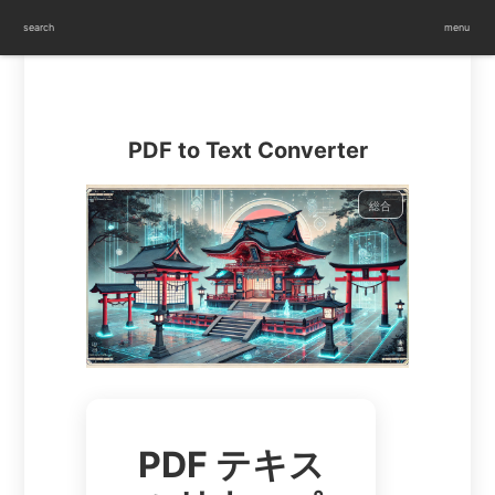
設定
search
menu
PDF to Text Converter
総合
PDF テキス