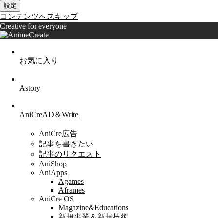
設定
コンテンツへスキップ
Creative for everyone
お気に入り
Astory
AniCreAD＆Write
AniCre広告
記事を書きたい
記事のリクエスト
AniShop
AniApps
Agames
Aframes
AniCre OS
Magazine&Educations
新規事業＆新規技術