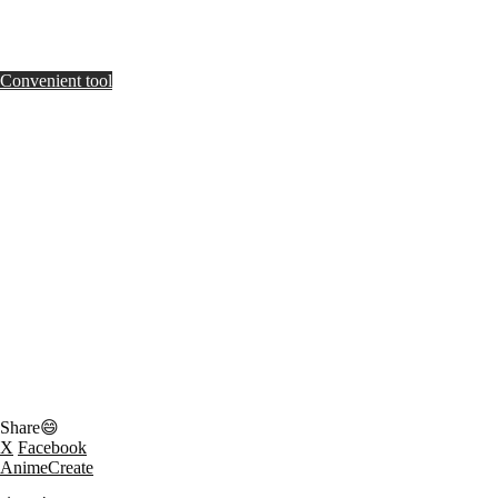
Convenient tool
Share😄
X
Facebook
AnimeCreate