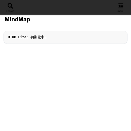
設定
search
menu
MindMap
RTDB Lite: 初期化中…