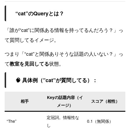
“cat”のQueryとは？
「誰が“cat”に関係ある情報を持ってるんだろう？」っ
て質問してるイメージ。
つまり「“cat”と関係ありそうな話題の人いない？」っ
て
状態。
教室を見回してる
🧠 具体例（”cat”が質問してる）：
Keyの話題内容（イ
相手
スコア（相性）
メージ）
定冠詞。情報性な
“The”
0.1（無関係）
し