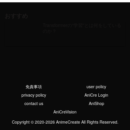
おすすめ
Transformerの“学習”とは何をしている
のか？
免責事項
user policy
privacy policy
AniCre Login
contact us
AniShop
AniCreVision
Copyright © 2020-2026 AnimeCreate All Rights Reserved.