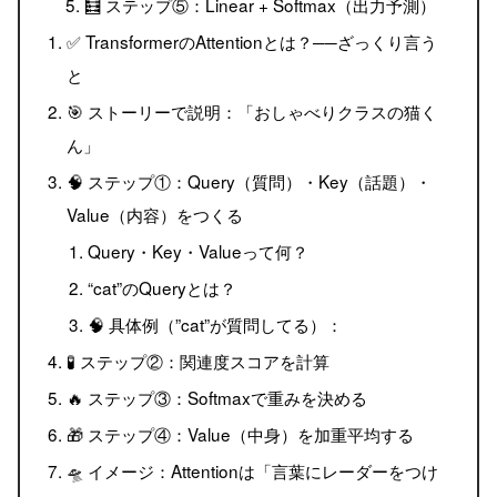
🧮 ステップ⑤：Linear + Softmax（出力予測）
✅ TransformerのAttentionとは？──ざっくり言う
と
🎯 ストーリーで説明：「おしゃべりクラスの猫く
ん」
🧠 ステップ①：Query（質問）・Key（話題）・
Value（内容）をつくる
Query・Key・Valueって何？
“cat”のQueryとは？
🧠 具体例（”cat”が質問してる）：
🧪 ステップ②：関連度スコアを計算
🔥 ステップ③：Softmaxで重みを決める
🎁 ステップ④：Value（中身）を加重平均する
🛸 イメージ：Attentionは「言葉にレーダーをつけ