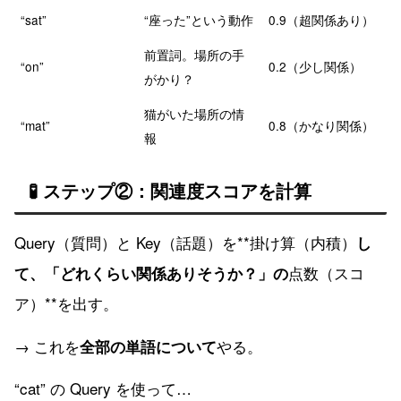
“sat”
“座った”という動作
0.9（超関係あり）
前置詞。場所の手
“on”
0.2（少し関係）
がかり？
猫がいた場所の情
“mat”
0.8（かなり関係）
報
🧪 ステップ②：関連度スコアを計算
Query（質問）と Key（話題）を**掛け算（内積）
し
点数（スコ
て、「どれくらい関係ありそうか？」の
ア）**を出す。
→ これを
やる。
全部の単語について
“cat” の Query を使って…