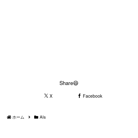
Share😄
X
Facebook
ホーム
AIs