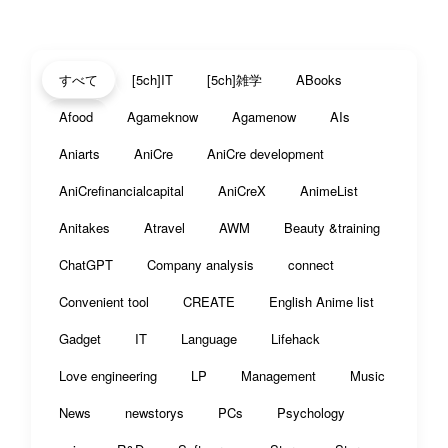
すべて
[5ch]IT
[5ch]雑学
ABooks
Afood
Agameknow
Agamenow
AIs
Aniarts
AniCre
AniCre development
AniCrefinancialcapital
AniCreX
AnimeList
Anitakes
Atravel
AWM
Beauty &training
ChatGPT
Company analysis
connect
Convenient tool
CREATE
English Anime list
Gadget
IT
Language
Lifehack
Love engineering
LP
Management
Music
News
newstorys
PCs
Psychology