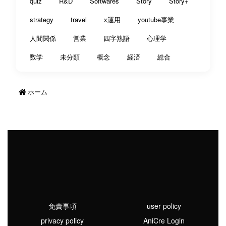
quiz
R&D
Softwares
Story
Story+
strategy
travel
x運用
youtube事業
人間関係
営業
四字熟語
心理学
数学
未分類
概念
経済
総合
ホーム
免責事項
user policy
privacy policy
AniCre Login