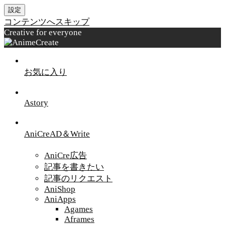
設定
コンテンツへスキップ
Creative for everyone
お気に入り
Astory
AniCreAD＆Write
AniCre広告
記事を書きたい
記事のリクエスト
AniShop
AniApps
Agames
Aframes