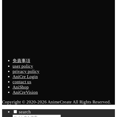
免責事項
user policy
privacy policy
AniCre Login
contact us
AniShop
AniCreVision
Copyright © 2020-2026 AnimeCreate All Rights Reserved.
search