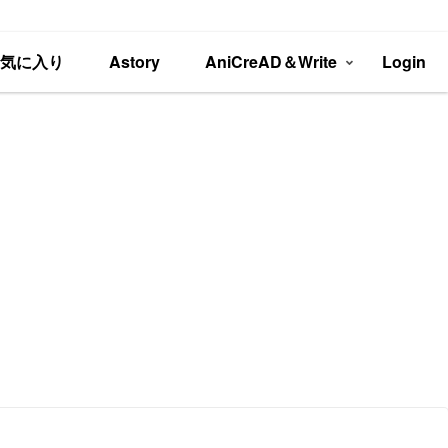
お気に入り
Astory
AniCreAD＆Write
Login