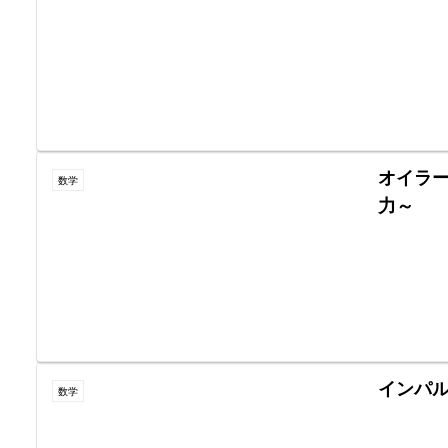
オイラ
数学
力～
インパ
数学