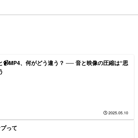
P3と📹MP4、何がどう違う？ ── 音と映像の圧縮は“思
う
2025.05.10
ンプって