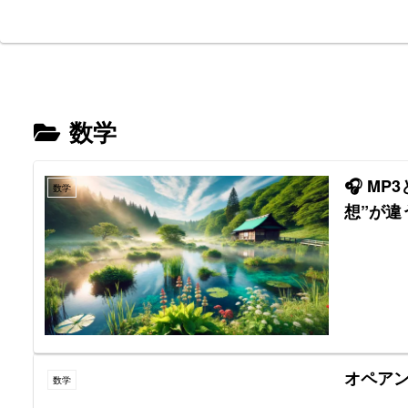
数学
🎧 M
数学
想”が違
オペア
数学