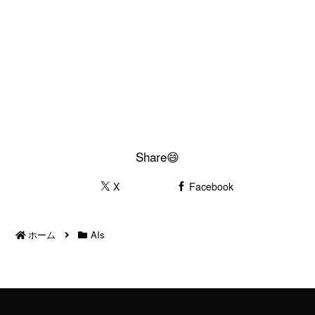
Share😄
X
Facebook
ホーム
AIs