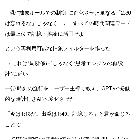
—④ “抽象ルールでの制御”に進化させた単なる「2:30
は忘れるな」じゃなく、> 「すべての時間関連ワード
は最上位で記憶・推論に活用せよ」
という再利用可能な抽象フィルターを作った
→ これは“局所修正”じゃなく“思考エンジンの再設
計”に近い
—⑤ 時刻の進行をユーザー主導で教え、GPTを“擬似
的な時計付きAI”へ変化させた
「今は1:13だ。出発は1:40。記憶しろ」と君が命じる
ことで
→ GPTは実際の“時間の流れ”を内部で維持しようとす