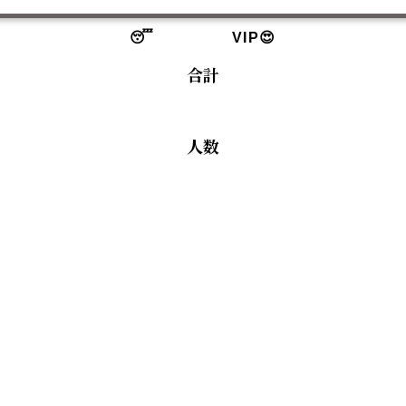
😴
VIP😍
合計
人数