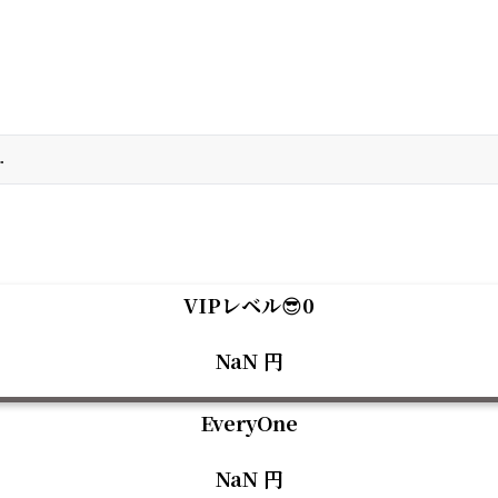
…
VIPレベル😎0
NaN
円
EveryOne
NaN
円