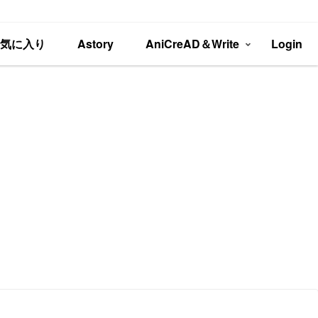
お気に入り
Astory
AniCreAD＆Write
Login