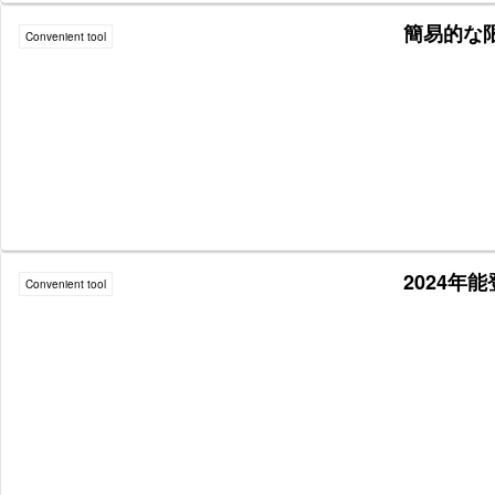
簡易的な限
Convenient tool
2024年
Convenient tool