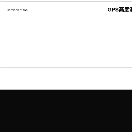
GPS高度
Convenient tool