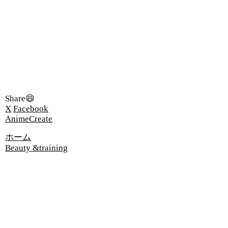
Share😄
X
Facebook
AnimeCreate
ホーム
Beauty &training