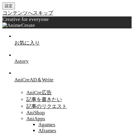
設定
コンテンツへスキップ
Creative for everyone
お気に入り
Astory
AniCreAD＆Write
AniCre広告
記事を書きたい
記事のリクエスト
AniShop
AniApps
Agames
Aframes