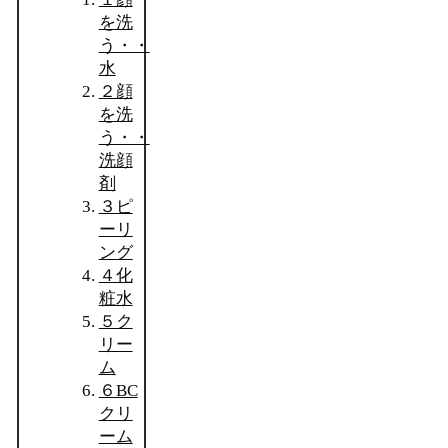
を洗
う・・
水
２顔
を洗
う・・
洗顔
剤
３ピ
ーリ
ング
４化
粧水
５ク
リー
ム
６BC
クリ
ーム