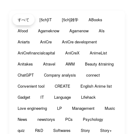
すべて
[5ch]IT
[5ch]雑学
ABooks
Afood
Agameknow
Agamenow
AIs
Aniarts
AniCre
AniCre development
AniCrefinancialcapital
AniCreX
AnimeList
Anitakes
Atravel
AWM
Beauty &training
ChatGPT
Company analysis
connect
Convenient tool
CREATE
English Anime list
Gadget
IT
Language
Lifehack
Love engineering
LP
Management
Music
News
newstorys
PCs
Psychology
quiz
R&D
Softwares
Story
Story+