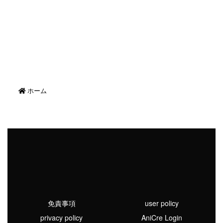
ホーム
免責事項
user policy
privacy policy
AniCre Login