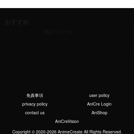
おすすめ
物語シリーズ
免責事項
user policy
privacy policy
AniCre Login
contact us
AniShop
AniCreVision
Copyright © 2020-2026 AnimeCreate All Rights Reserved.