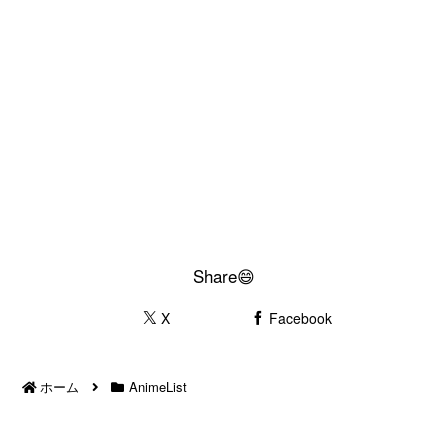
Share😄
X
Facebook
ホーム
AnimeList