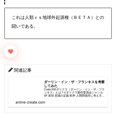
これは人類ｖｓ地球外起源種（ＢＥＴＡ）との
闘いである。
関連記事
ダーリン・イン・ザ・フランキスを考察
してみた
Code:000ダリクラ（ダーリン・イン・ザ・フラ
ンキス）とは？©ダリクラ製作委員会ジャンル
SF 差別 意識の定義 戦争 人間関係同じ考え方を
持つアニメハーモニー同じ考え方を持つ書籍幼
anime-create.com
年期の終わり似た設定があるアニメ話数２４
話 （５７６分）...