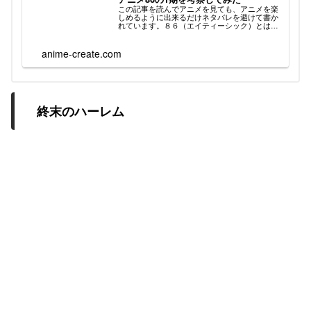
この記事を読んでアニメを見ても、アニメを楽
しめるように出来るだけネタバレを避けて書か
れています。８６（エイティーシック）とは？
Project-86 KADOKAWAより引用公式サイトへジ
ャンル差別問題 ロボット 戦争 恋愛 SF 話数１
期 ...
anime-create.com
終末のハーレム