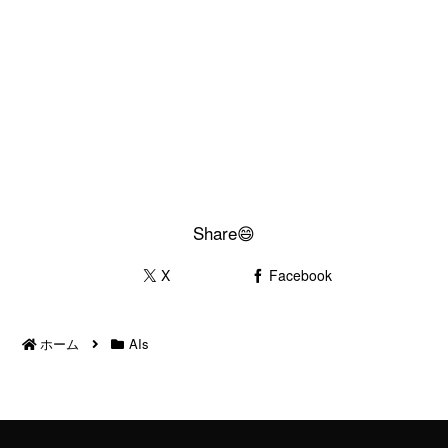
Share😄
X
Facebook
ホーム
AIs