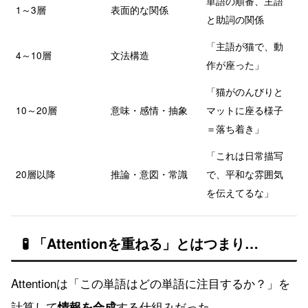
単語の順番、主語
1～3層
表面的な関係
と助詞の関係
「主語が猫で、動
4～10層
文法構造
作が座った」
「猫がのんびりと
10～20層
意味・感情・抽象
マットに座る様子
＝落ち着き」
「これは日常描写
20層以降
推論・意図・常識
で、平和な雰囲気
を伝えてるな」
🧪 「Attentionを重ねる」とはつまり…
Attentionは「この単語はどの単語に注目するか？」を
計算して
する仕組みだった。
情報を合成