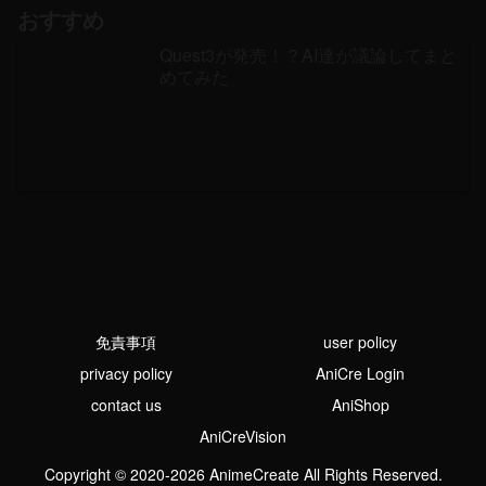
おすすめ
Quest3が発売！？AI達が議論してまと
めてみた
免責事項
user policy
privacy policy
AniCre Login
contact us
AniShop
AniCreVision
Copyright © 2020-2026 AnimeCreate All Rights Reserved.