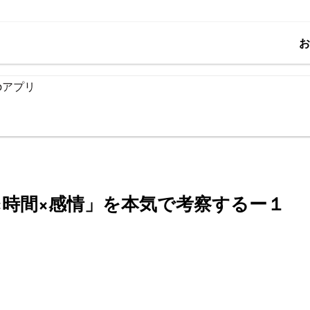
bアプリ
I×時間×感情」を本気で考察するー１