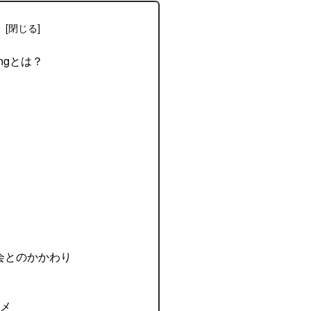
次
 songとは？
会とのかかわり
ニメ