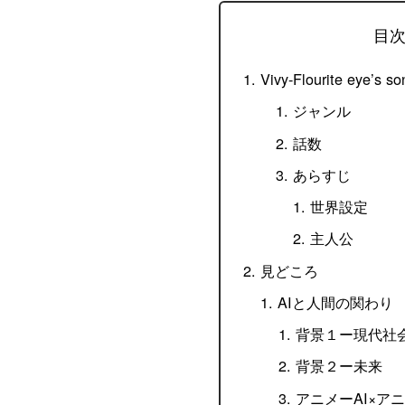
目
Vivy-Flourite eye’s
ジャンル
話数
あらすじ
世界設定
主人公
見どころ
AIと人間の関わり
背景１ー現代社
背景２ー未来
アニメーAI×ア