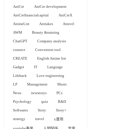
AniCre
AniCre development
AniCrefinancialcapital
AniCreX
AnimeList
Anitakes
Atravel
AWM
Beauty &training
ChatGPT
Company analysis
connect
Convenient tool
CREATE
English Anime list
Gadget
IT
Language
Lifehack
Love engineering
LP
Management
Music
News
newstorys
PCs
Psychology
quiz
R&D
Softwares
Story
Story+
strategy
travel
x運用
youtube事業
人間関係
営業