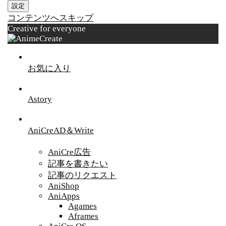
設定
コンテンツへスキップ
Creative for everyone
お気に入り
Astory
AniCreAD＆Write
AniCre広告
記事を書きたい
記事のリクエスト
AniShop
AniApps
Agames
Aframes