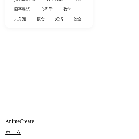
四字熟語
心理学
数学
未分類
概念
経済
総合
AnimeCreate
ホーム