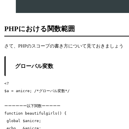
PHPにおける関数範囲
さて、PHPのスコープの書き方について見ておきましょう
グローバル変数
<?

$a = anicre; /*グローバル変数*/

ーーーーーー以下関数ーーーーー

function beautifulgirls() {

 global $anicre;

 echo   &anicre;
