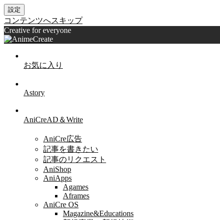
設定
コンテンツへスキップ
Creative for everyone
お気に入り
Astory
AniCreAD＆Write
AniCre広告
記事を書きたい
記事のリクエスト
AniShop
AniApps
Agames
Aframes
AniCre OS
Magazine&Educations