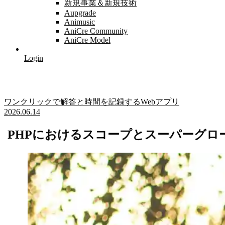
新規事業＆新規技術
Aupgrade
Animusic
AniCre Community
AniCre Model
Login
ワンクリックで解答と時間を記録するWebアプリ
2026.06.14
PHPにおけるスコープとスーパーグロ