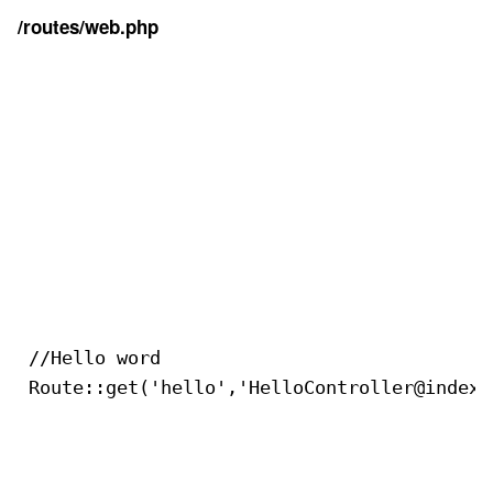
/routes/web.php
//Hello word

Route::get('hello','HelloController@index'