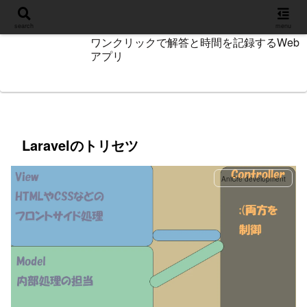
設定
search
menu
ワンクリックで解答と時間を記録するWeb
アプリ
Laravelのトリセツ
AniCre development