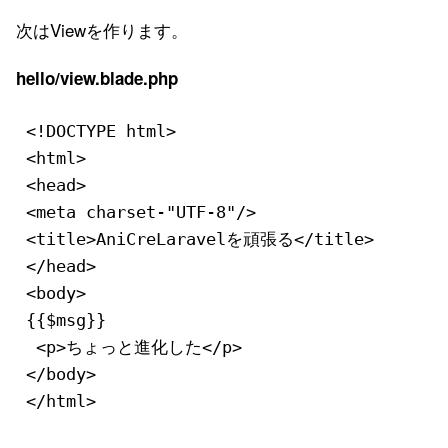
次はViewを作ります。
hello/view.blade.php
<!DOCTYPE html>

<html>

<head>

<meta charset-"UTF-8"/>

<title>AniCreLaravelを頑張る</title>

</head>

<body>

{{$msg}}

 <p>ちょっと進化した</p>

</body>

</html>