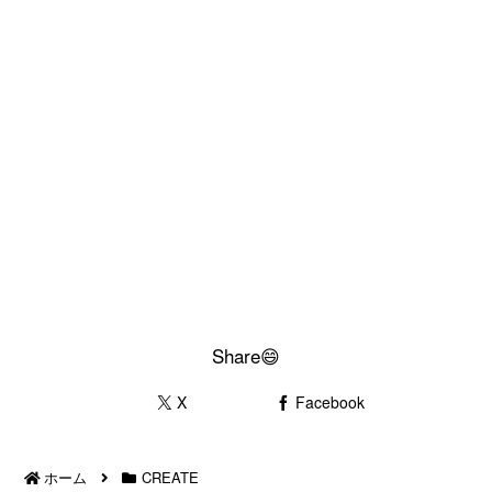
Share😄
X
Facebook
ホーム
CREATE