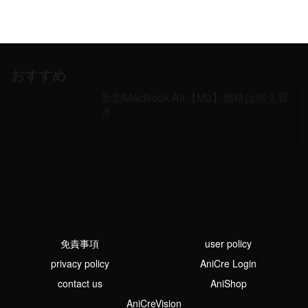
おすすめ
新型MacBook Air【M3】価格は据え置
き
免責事項
user policy
privacy policy
AniCre Login
contact us
AniShop
AniCreVision