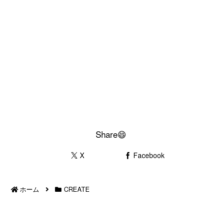
Share😄
X
Facebook
ホーム
CREATE