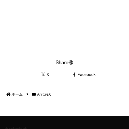
Share😄
X
Facebook
ホーム
AniCreX