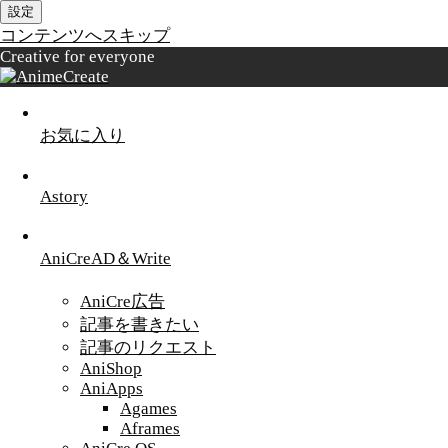
設定
コンテンツへスキップ
Creative for everyone
お気に入り
Astory
AniCreAD＆Write
AniCre広告
記事を書きたい
記事のリクエスト
AniShop
AniApps
Agames
Aframes