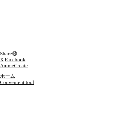
Share😄
X
Facebook
AnimeCreate
ホーム
Convenient tool