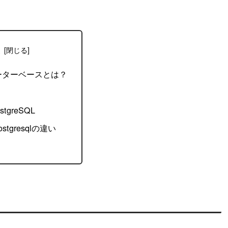
次
ーターベースとは？
tgreSQL
ostgresqlの違い