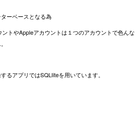
。
ーターベースとなる為
ウントやAppleアカウントは１つのアカウントで色んな
ん。
るアプリではSQLliteを用いています。