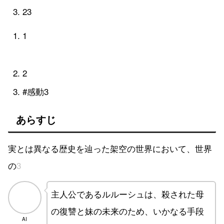
2
3
1
2
#感動3
あらすじ
実
と
は
異
な
る
歴
史
を
辿
っ
た
架
空
の
世
界
に
お
い
て
、
世
界
の
3
分
の
1
を
支
配
す
主人公であるルルーシュは、殺された母
の復讐と妹の未来のため、いかなる手段
AI