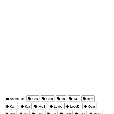
AnimeList
Gak
Gem
Im
IM3
Imm
Kam
Kya
Kya3
Lovet
Lovet2
Odm
Pim
Ro
Sam
Sei
Sei3
Sen
Sen3