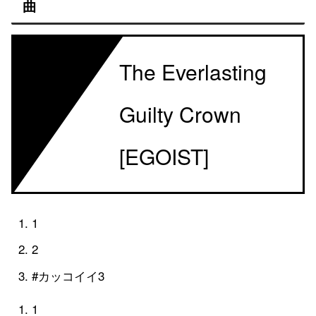
曲
OP
The Everlasting
Guilty Crown
[EGOIST]
1
2
#カッコイイ3
1