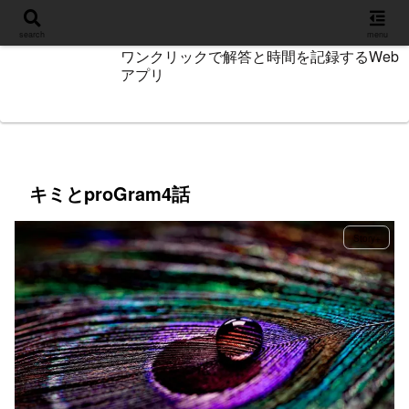
設定
search
menu
ワンクリックで解答と時間を記録するWeb
アプリ
キミとproGram4話
Story+