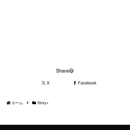
Share😄
X
Facebook
ホーム
Story+