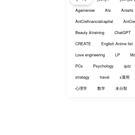
Agamenow
AIs
Aniarts
AniCrefinancialcapital
AniCr
Beauty &training
ChatGPT
CREATE
English Anime list
Love engineering
LP
Ma
PCs
Psychology
quiz
strategy
travel
x運用
心理学
数学
未分類