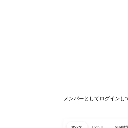
メンバーとしてログインし
すべて
[5ch]IT
[5ch]雑