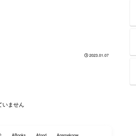
2023.01.07
ていません
学
ABooks
Afood
Agameknow