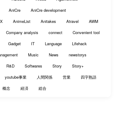
AniCre
AniCre development
eX
AnimeList
Anitakes
Atravel
AWM
Company analysis
connect
Convenient tool
Gadget
IT
Language
Lifehack
nagement
Music
News
newstorys
R&D
Softwares
Story
Story+
youtube事業
人間関係
営業
四字熟語
概念
経済
総合